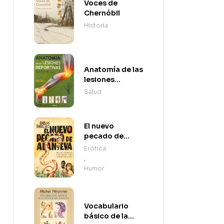
Voces de
Chernóbil
Historia
Anatomía de las
lesiones
deportivas
Salud
El nuevo
pecado de
Adán y Eva
Erótica
,
Humor
Vocabulario
básico de la