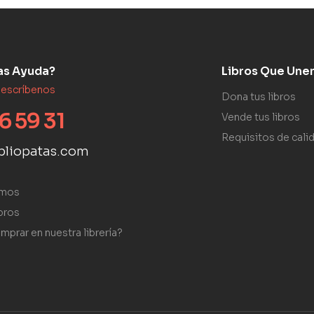
as Ayuda?
Libros Que Une
 escríbenos
Dona tus libros
6 59 31
Vende tus libros
Requisitos de cali
bliopatas.com
omos
bros
mprar en nuestra librería?