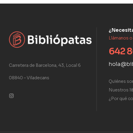
¿Necesit
Llámanos o
642 8
hola@bi
Carretera de Barcelona, 43, Local 6
08840 – Viladecans
Quiénes s
Nuestros li
¿Por qué co