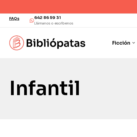
642 86 59 31
FAQs
Llámanos o escríbenos
Ficción
Infantil