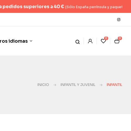
os superiores a 40 €
(Sólo España península y paquete hasta 2kg)
0
0
ros idiomas
INICIO
INFANTIL Y JUVENIL
INFANTIL