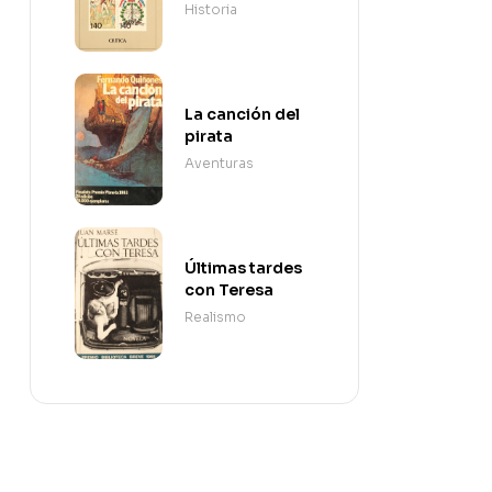
Revolución
Historia
Francesa
La canción del
pirata
Aventuras
Últimas tardes
con Teresa
Realismo