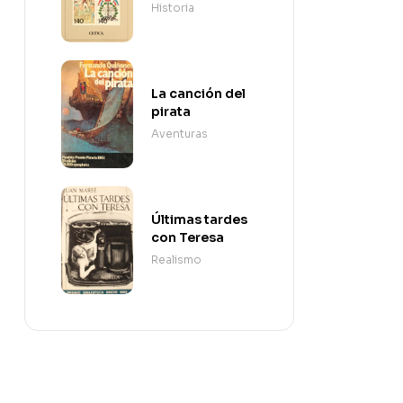
Revolución
Historia
Francesa
La canción del
pirata
Aventuras
Últimas tardes
con Teresa
Realismo