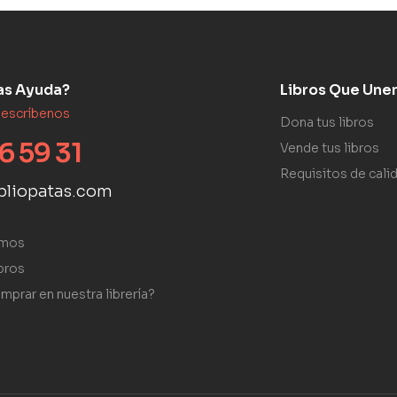
as Ayuda?
Libros Que Une
 escríbenos
Dona tus libros
6 59 31
Vende tus libros
Requisitos de cali
bliopatas.com
omos
bros
mprar en nuestra librería?