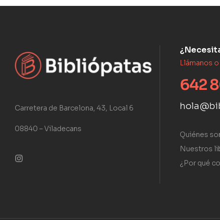
¿Necesit
Llámanos o
642 8
hola@bi
Carretera de Barcelona, 43, Local 6
08840 – Viladecans
Quiénes s
Nuestros li
¿Por qué co