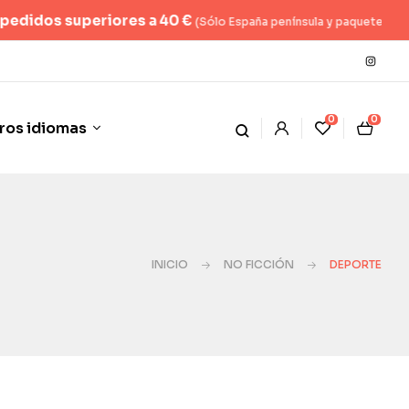
os superiores a 40 €
(Sólo España península y paquete hasta 2kg)
0
0
ros idiomas
INICIO
NO FICCIÓN
DEPORTE