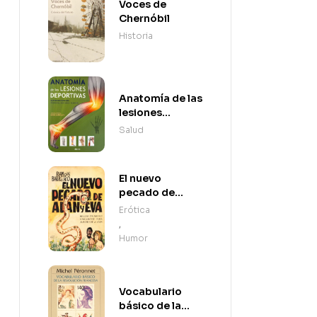
Voces de
Chernóbil
Historia
Anatomía de las
lesiones
deportivas
Salud
El nuevo
pecado de
Adán y Eva
Erótica
,
Humor
Vocabulario
básico de la