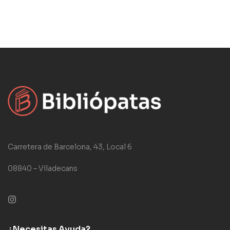
Carretera de Barcelona, 43, Local 6
08840 – Viladecans
¿Necesitas Ayuda?