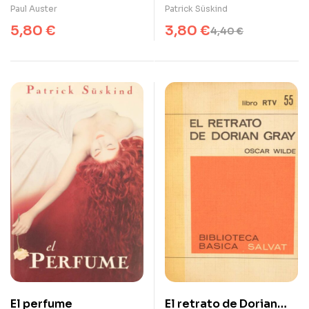
Paul Auster
Patrick Süskind
5,80
€
3,80
€
4,40
€
El perfume
El retrato de Dorian