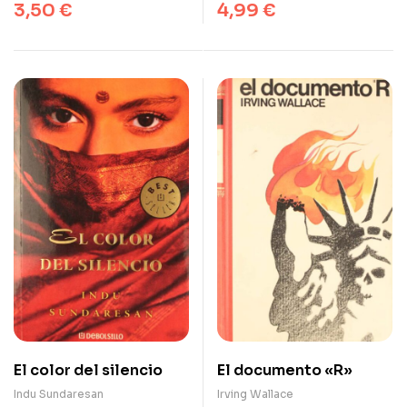
3,50
€
4,99
€
El color del silencio
El documento «R»
Indu Sundaresan
Irving Wallace