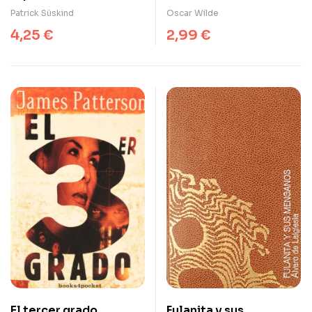
Gray
Patrick Süskind
Oscar Wilde
4,25
€
2,99
€
El tercer grado
Fulanita y sus