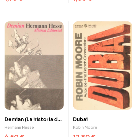
Demian (La historia de
Dubai
la juventud de Emil
Hermann Hesse
Robin Moore
Sinclair)