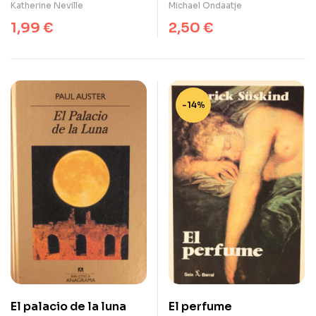
Katherine Neville
Michael Ondaatje
1,99
€
2,50
€
-14%
El palacio de la luna
El perfume