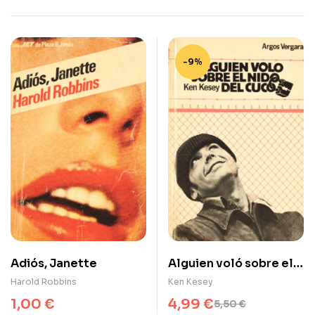
-9%
Adiós, Janette
Alguien voló sobre el
nido del cuco
Harold Robbins
Ken Kesey
1,00
€
4,99
€
5,50
€