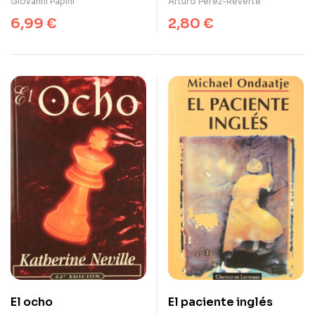
Giovanni Papini
Arturo Pérez-Reverte
6,99
€
2,80
€
El ocho
El paciente inglés