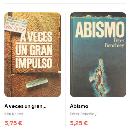
A veces un gran
Abismo
impulso
Ken Kesey
Peter Benchley
3,75
€
3,25
€