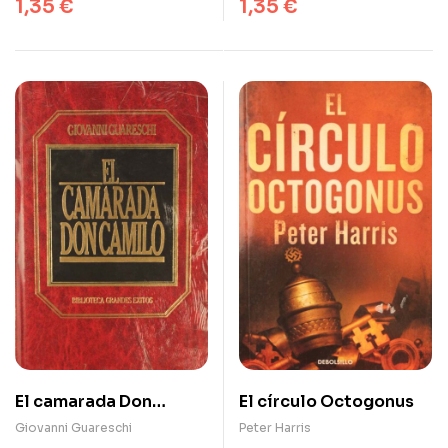
1,35
€
1,35
€
El camarada Don
El círculo Octogonus
Camilo
Giovanni Guareschi
Peter Harris