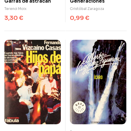
Garras de astracán
Generaciones
Terenci Moix
Cristóbal Zaragoza
3,30
€
0,99
€