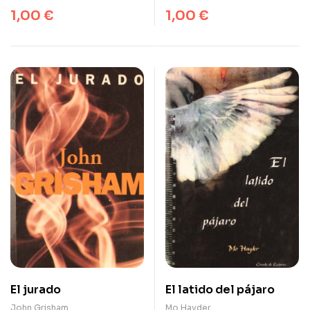
1,00
€
1,00
€
El jurado
El latido del pájaro
John Grisham
Mo Hayder