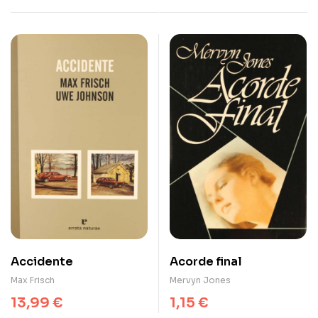
Accidente
Acorde final
Max Frisch
Mervyn Jones
13,99
€
1,15
€