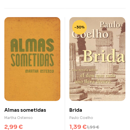
-30%
Almas sometidas
Brida
Martha Ostenso
Paulo Coelho
2,99
€
1,39
€
1,99
€