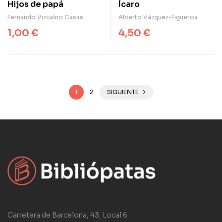
Hijos de papá
Ícaro
Fernando Vizcaíno Casas
Alberto Vázquez-Figueroa
1,00
€
4,50
€
1
2
SIGUIENTE
Carretera de Barcelona, 43, Local 6