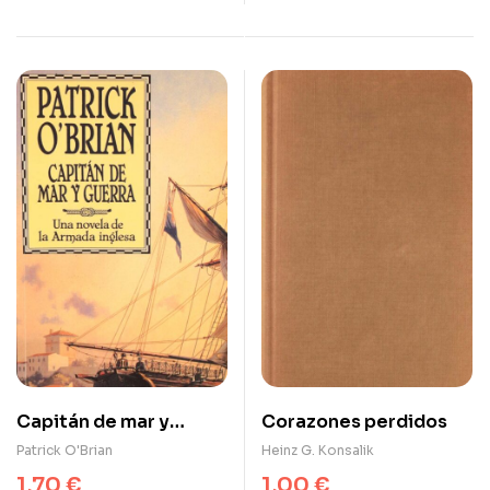
Capitán de mar y
Corazones perdidos
guerra
Patrick O'Brian
Heinz G. Konsalik
1,70
€
1,00
€