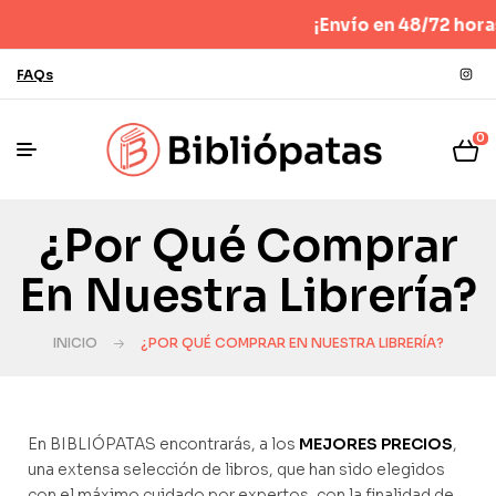
¡Envío en 48/72 horas!
FAQs
0
¿Por Qué Comprar
En Nuestra Librería?
INICIO
¿POR QUÉ COMPRAR EN NUESTRA LIBRERÍA?
En BIBLIÓPATAS encontrarás, a los
MEJORES PRECIOS
,
una extensa selección de libros, que han sido elegidos
con el máximo cuidado por expertos, con la finalidad de