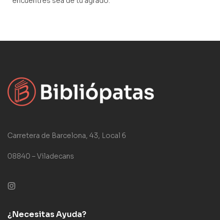
encuentres sea de tu agrado.
Carretera de Barcelona, 43, Local 6
08840 – Viladecans
¿Necesitas Ayuda?