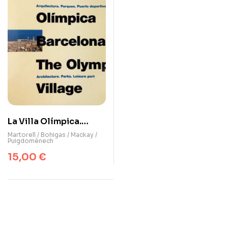
La Villa Olímpica.
Barcelona 92
Martorell / Bohigas / Mackay /
Puigdomènech
15,00
€