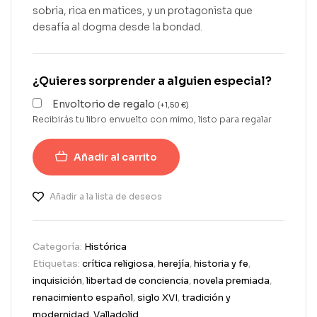
sobria, rica en matices, y un protagonista que
desafía al dogma desde la bondad.
¿Quieres sorprender a alguien especial?
Envoltorio de regalo
(
+
1,50
€
)
Recibirás tu libro envuelto con mimo, listo para regalar
Añadir al carrito
Añadir a la lista de deseos
Categoría:
Histórica
Etiquetas:
crítica religiosa
,
herejía
,
historia y fe
,
inquisición
,
libertad de conciencia
,
novela premiada
,
renacimiento español
,
siglo XVI
,
tradición y
modernidad
,
Valladolid