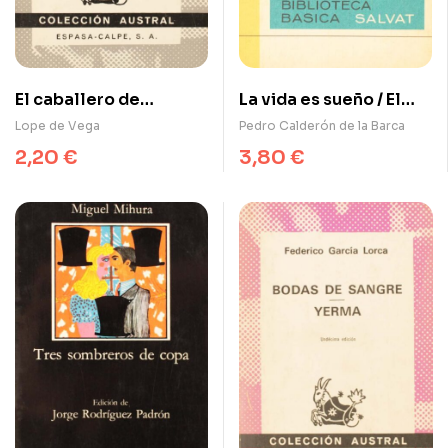
El caballero de
La vida es sueño / El
Olmedo / El amor
alcalde de Zalamea
Lope de Vega
Pedro Calderón de la Barca
enamorado
2,20
€
3,80
€