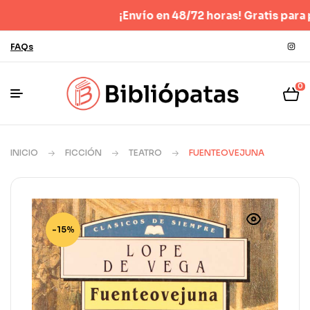
¡Envío en 48/72 horas! Gratis para pedid
FAQs
0
INICIO
FICCIÓN
TEATRO
FUENTEOVEJUNA
-15%