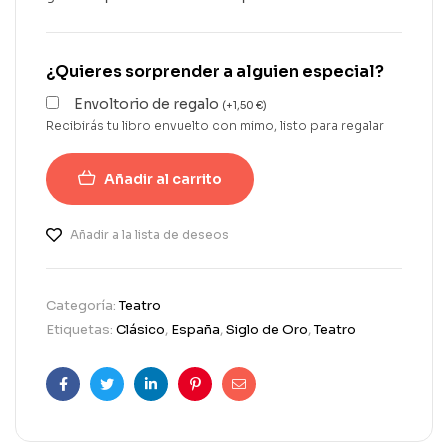
¿Quieres sorprender a alguien especial?
Envoltorio de regalo
(
+
1,50
€
)
Recibirás tu libro envuelto con mimo, listo para regalar
Añadir al carrito
Añadir a la lista de deseos
Categoría:
Teatro
Etiquetas:
Clásico
,
España
,
Siglo de Oro
,
Teatro
Facebook
Twitter
Linkedin
Pinterest
Correo
electrónico