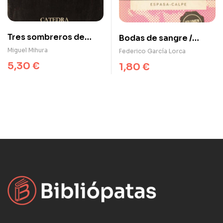
Tres sombreros de
Bodas de sangre /
copa
Yerma
Miguel Mihura
Federico García Lorca
5,30
€
1,80
€