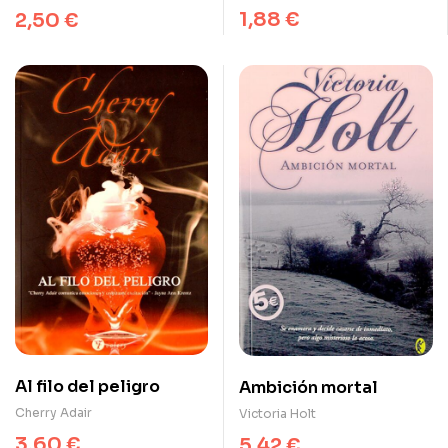
1,88
€
2,50
€
Al filo del peligro
Ambición mortal
Cherry Adair
Victoria Holt
3,60
€
5,42
€