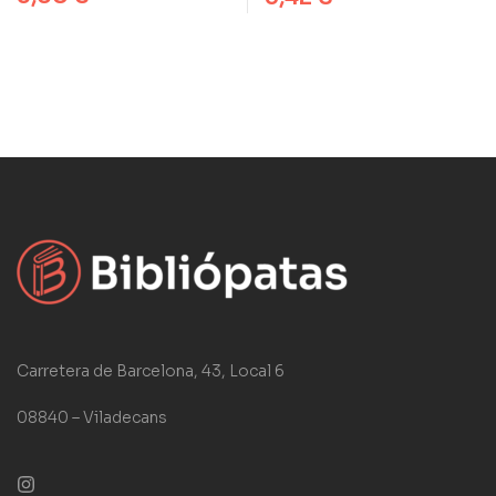
Carretera de Barcelona, 43, Local 6
08840 – Viladecans