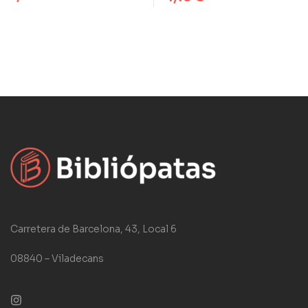
Carretera de Barcelona, 43, Local 6
08840 – Viladecans