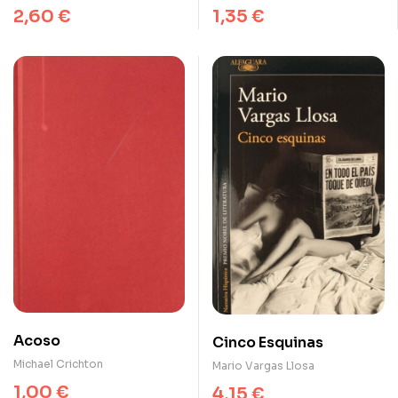
2,60
€
1,35
€
Acoso
Cinco Esquinas
Michael Crichton
Mario Vargas Llosa
1,00
€
4,15
€