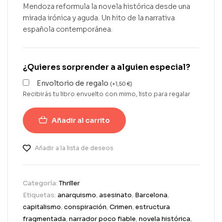
Mendoza reformula la novela histórica desde una
mirada irónica y aguda. Un hito de la narrativa
española contemporánea.
¿Quieres sorprender a alguien especial?
Envoltorio de regalo
(
+
1,50
€
)
Recibirás tu libro envuelto con mimo, listo para regalar
Añadir al carrito
Añadir a la lista de deseos
Categoría:
Thriller
Etiquetas:
anarquismo
,
asesinato
,
Barcelona
,
capitalismo
,
conspiración
,
Crimen
,
estructura
fragmentada
,
narrador poco fiable
,
novela histórica
,