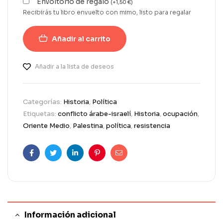
Envoltorio de regalo
(
+
1,50
€
)
Recibirás tu libro envuelto con mimo, listo para regalar
Añadir al carrito
Añadir a la lista de deseos
Categorías:
Historia
,
Política
Etiquetas:
conflicto árabe-israelí
,
Historia
,
ocupación
,
Oriente Medio
,
Palestina
,
política
,
resistencia
Facebook
Twitter
Linkedin
Pinterest
Correo
electrónico
Información adicional