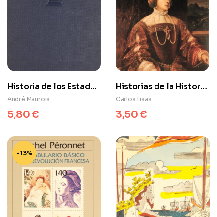
Historia de los Estados
Historias de la Historia
Unidos
(Tercera Serie)
André Maurois
Carlos Fisas
5,80
€
3,50
€
-13%