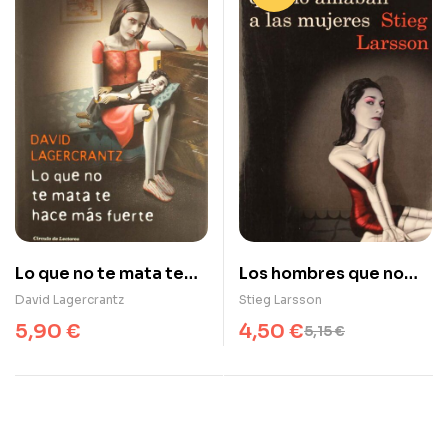
Lo que no te mata te
Los hombres que no
hace más fuerte
amaban a las mujeres
David Lagercrantz
Stieg Larsson
5,90
€
4,50
€
5,15
€