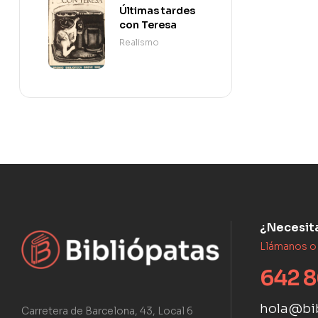
Últimas tardes
con Teresa
Realismo
¿Necesit
Llámanos o
642 8
hola@bi
Carretera de Barcelona, 43, Local 6