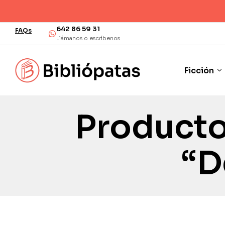
642 86 59 31
FAQs
Llámanos o escríbenos
Ficción
Producto
“d