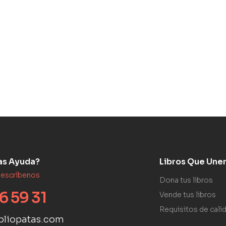
as Ayuda?
Libros Que Une
 escríbenos
Dona tus libros
6 59 31
Vende tus libros
Requisitos de cali
bliopatas.com