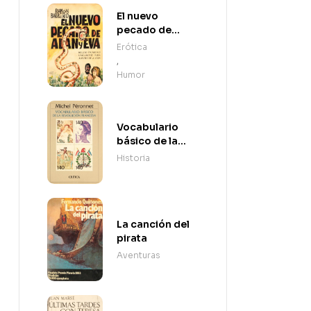
El nuevo
pecado de
Adán y Eva
Erótica
,
Humor
Vocabulario
básico de la
Revolución
Historia
Francesa
La canción del
pirata
Aventuras