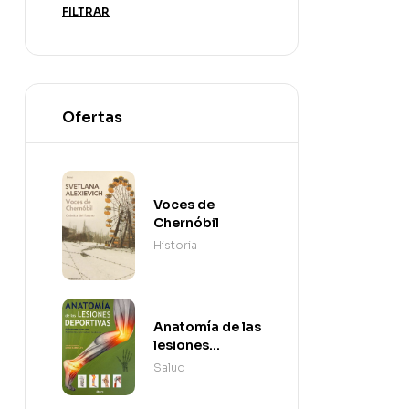
FILTRAR
Ofertas
Voces de
Chernóbil
Historia
Anatomía de las
lesiones
deportivas
Salud