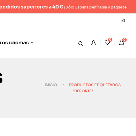
superiores a 40 €
(Sólo España península y paquete hasta 2kg)
0
0
ros idiomas
s
INICIO
PRODUCTOS ETIQUETADOS
“DEPORTE”