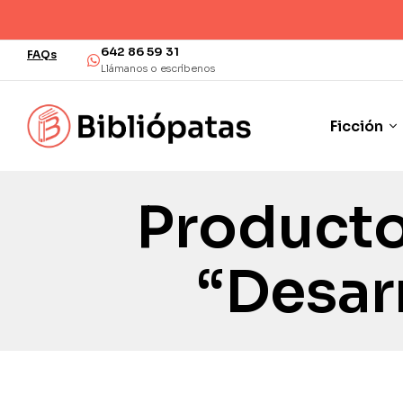
642 86 59 31
FAQs
Llámanos o escríbenos
Ficción
Producto
“desar