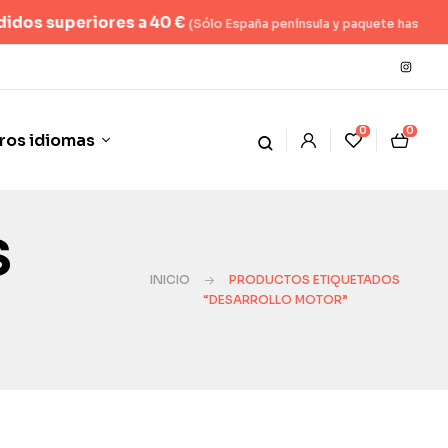
periores a 40 €
(Sólo España península y paquete hasta 2kg)
0
0
ros idiomas
s
INICIO
PRODUCTOS ETIQUETADOS
“DESARROLLO MOTOR”