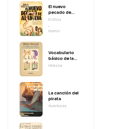
El nuevo
pecado de
Adán y Eva
Erótica
,
Humor
Vocabulario
básico de la
Revolución
Historia
Francesa
La canción del
pirata
Aventuras