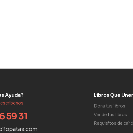
as Ayuda?
Libros Que Une
 escríbenos
Dona tus libros
6 59 31
Vende tus libros
Requisitos de cali
bliopatas.com