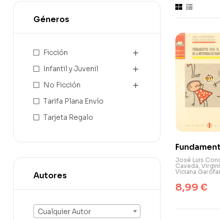
Géneros
Ficción
Infantil y Juvenil
No Ficción
Tarifa Plana Envío
Tarjeta Regalo
Fundamen
para el
José Luis Con
Caveda
,
Virgin
desarrollo
Viciana Garófa
Autores
motricidad
8,99
€
edades
tempranas
Cualquier Autor