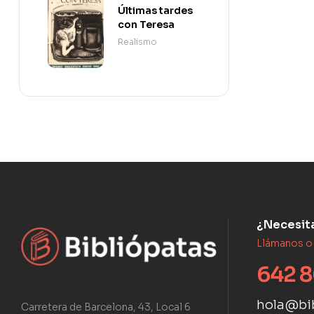
Últimas tardes
con Teresa
Realismo
¿Necesit
Llámanos o
642 8
hola@bi
Carretera de Barcelona, 43, Local 6