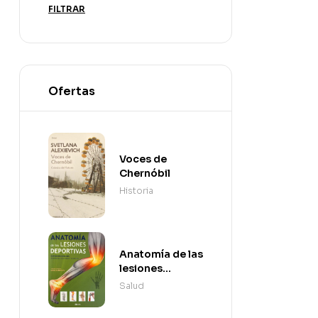
FILTRAR
Ofertas
Voces de
Chernóbil
Historia
Anatomía de las
lesiones
deportivas
Salud