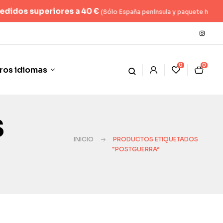
uperiores a 40 €
(Sólo España península y paquete hasta 2kg)
0
0
ros idiomas
s
INICIO
PRODUCTOS ETIQUETADOS
“POSTGUERRA”