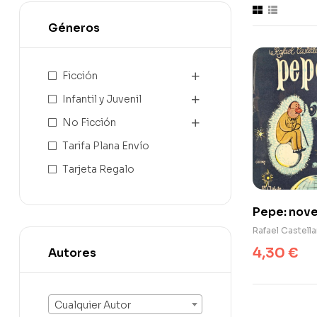
Géneros
Ficción
Infantil y Juvenil
No Ficción
Tarifa Plana Envío
Tarjeta Regalo
Pepe: nove
con
Rafael Castell
interferen
4,30
€
Autores
Cualquier Autor