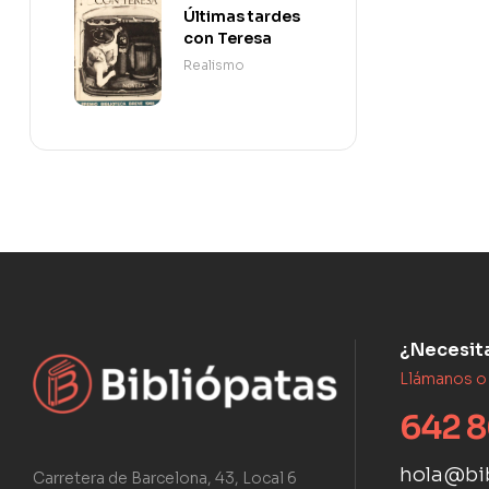
Últimas tardes
con Teresa
Realismo
¿Necesit
Llámanos o
642 8
hola@bi
Carretera de Barcelona, 43, Local 6