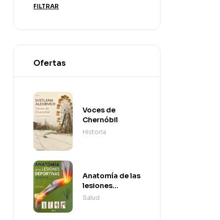
FILTRAR
Ofertas
Voces de
Chernóbil
Historia
Anatomía de las
lesiones
deportivas
Salud