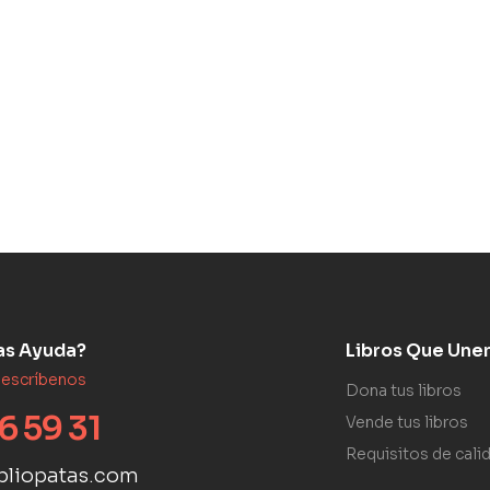
as Ayuda?
Libros Que Une
 escríbenos
Dona tus libros
6 59 31
Vende tus libros
Requisitos de cali
bliopatas.com