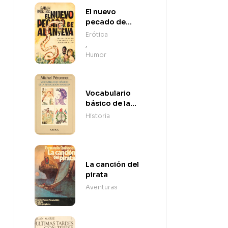
El nuevo
pecado de
Adán y Eva
Erótica
,
Humor
Vocabulario
básico de la
Revolución
Historia
Francesa
La canción del
pirata
Aventuras