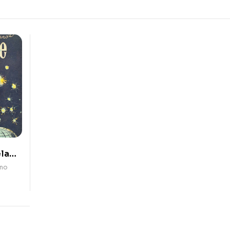
la
ano
cias