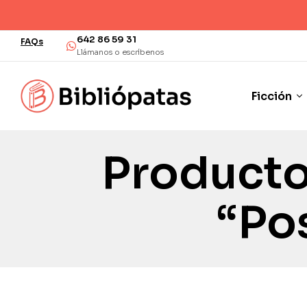
642 86 59 31
FAQs
Llámanos o escríbenos
Ficción
Producto
“po