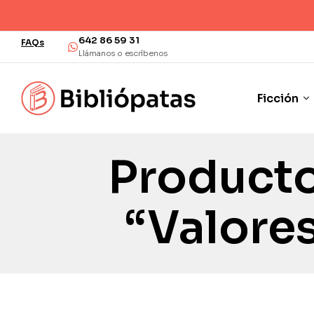
642 86 59 31
FAQs
Llámanos o escríbenos
Ficción
Producto
“valores