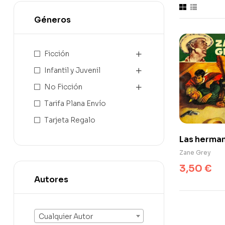
Géneros
Ficción
Infantil y Juvenil
No Ficción
Tarifa Plana Envío
Tarjeta Regalo
Las herma
Watson
Zane Grey
3,50
€
Autores
Cualquier Autor