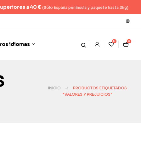
 a 40 €
(Sólo España península y paquete hasta 2kg)
0
0
ros idiomas
s
INICIO
PRODUCTOS ETIQUETADOS
“VALORES Y PREJUICIOS”