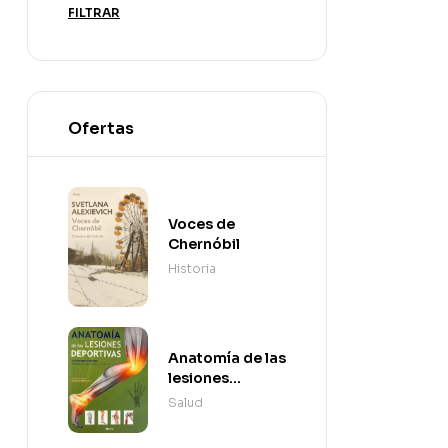
FILTRAR
Ofertas
Voces de
Chernóbil
Historia
Anatomía de las
lesiones
deportivas
Salud