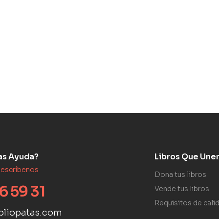
as Ayuda?
Libros Que Une
 escríbenos
Dona tus libros
6 59 31
Vende tus libros
Requisitos de cali
bliopatas.com