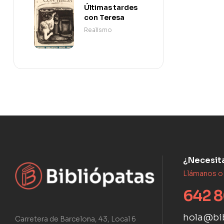
Últimas tardes
con Teresa
Realismo
¿Necesit
Llámanos o
642 8
hola@bi
Carretera de Barcelona, 43, Local 6