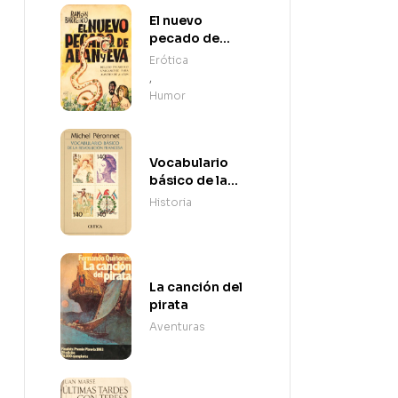
El nuevo
pecado de
Adán y Eva
Erótica
,
Humor
Vocabulario
básico de la
Revolución
Historia
Francesa
La canción del
pirata
Aventuras