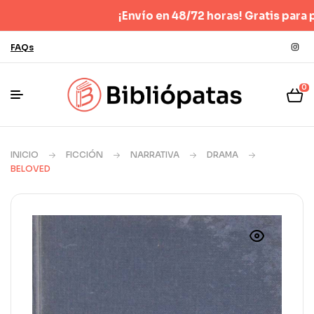
¡Envío en 48/72 horas! Gratis para pedido
FAQs
0
INICIO
FICCIÓN
NARRATIVA
DRAMA
BELOVED