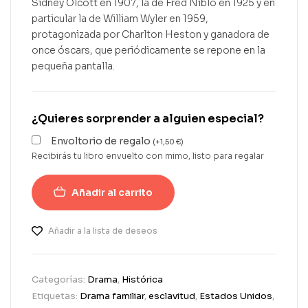
Sidney Olcott en 1907, la de Fred Niblo en 1925 y en
particular la de William Wyler en 1959,
protagonizada por Charlton Heston y ganadora de
once óscars, que periódicamente se repone en la
pequeña pantalla.
¿Quieres sorprender a alguien especial?
Envoltorio de regalo
(
+
1,50
€
)
Recibirás tu libro envuelto con mimo, listo para regalar
Añadir al carrito
Añadir a la lista de deseos
Categorías:
Drama
,
Histórica
Etiquetas:
Drama familiar
,
esclavitud
,
Estados Unidos
,