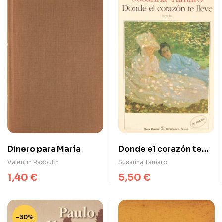
Dinero para María
Donde el corazón te
lleve
Valentin Rasputin
Susanna Tamaro
1,40
€
5,50
€
-30%