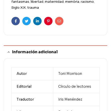
fantasmas
,
libertad
,
maternidad
,
memòria
,
racismo
,
Siglo XIX
,
trauma
Facebook
Twitter
Linkedin
Pinterest
Correo
electrónico
Información adicional
Autor
Toni Morrison
Editorial
Círculo de lectores
Traductor
Iris Menéndez