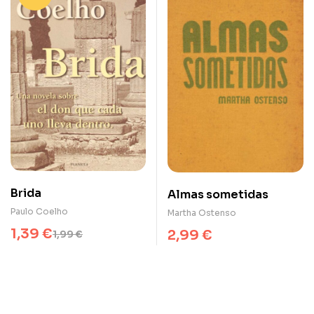
Brida
Almas sometidas
Paulo Coelho
Martha Ostenso
1,39
€
2,99
€
1,99
€