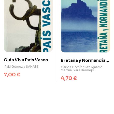
Guía Viva País Vasco
Bretaña y Normandía
(Guía Viva)
Iñaki Gómez y SAHATS
Carlos Domínguez
,
Ignacio
Medina
,
Yara Bermejo
7,00
€
4,70
€