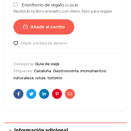
Envoltorio de regalo
(
+
1,50
€
)
Recibirás tu libro envuelto con mimo, listo para regalar
Añadir al carrito
Añadir a la lista de deseos
Categoría:
Guía de viaje
Etiquetas:
Cataluña
,
Gastronomía
,
monumentos
,
naturaleza
,
rutas
,
turismo
Facebook
Twitter
Linkedin
Pinterest
Correo
electrónico
Información adicional