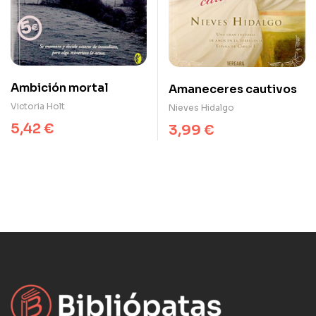
Ambición mortal
Amaneceres cautivos
Victoria Holt
Nieves Hidalgo
5,42
€
3,99
€