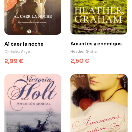
Amantes y enemigos
Al caer la noche
Heather Graham
Christina Skye
2,50
€
2,99
€