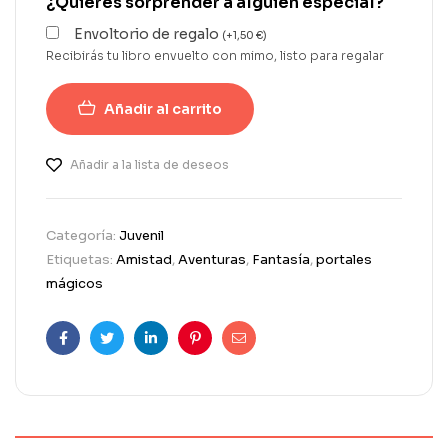
¿Quieres sorprender a alguien especial?
Envoltorio de regalo
(
+
1,50
€
)
Recibirás tu libro envuelto con mimo, listo para regalar
Añadir al carrito
Añadir a la lista de deseos
Categoría:
Juvenil
Etiquetas:
Amistad
,
Aventuras
,
Fantasía
,
portales
mágicos
Facebook
Twitter
Linkedin
Pinterest
Correo
electrónico