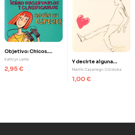
Objetivo: Chicos.
¡Cómo observarlos y
Kathryn Lamb
Y decirte alguna
clasificarlos según su
2,95
€
estupidez, por
Martín Casariego Córdoba
especie!
ejemplo, te quiero
1,00
€