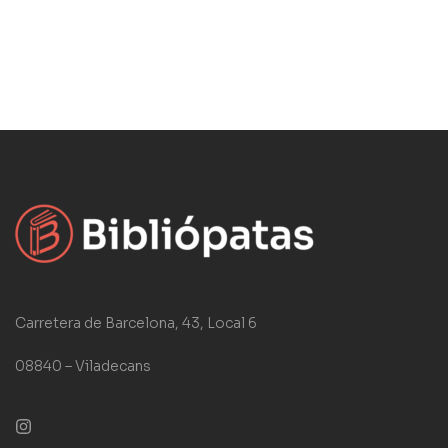
Carretera de Barcelona, 43, Local 6
08840 – Viladecans