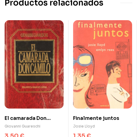
Productos relacionados
El camarada Don
Finalmente juntos
Camilo
Giovanni Guareschi
Josie Lloyd
3,50
€
1,35
€