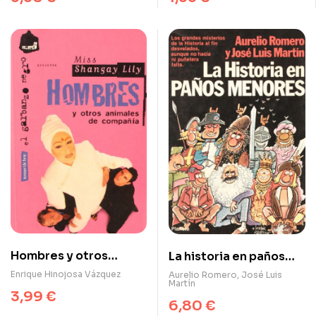
Hombres y otros
La historia en paños
animales de compañía
menores
Enrique Hinojosa Vázquez
Aurelio Romero
,
José Luis
Martín
3,99
€
6,80
€