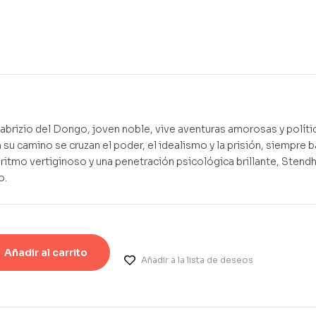
6,60
5,90
€
€
brizio del Dongo, joven noble, vive aventuras amorosas y polític
 su camino se cruzan el poder, el idealismo y la prisión, siempre b
 ritmo vertiginoso y una penetración psicológica brillante, Stendh
o.
Añadir al carrito
Añadir a la lista de deseos