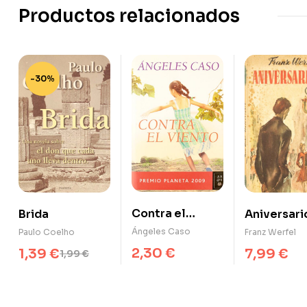
Productos relacionados
-30%
Contra el
Brida
Aniversari
viento
Ángeles Caso
Paulo Coelho
Franz Werfel
2,30
€
1,39
€
7,99
€
1,99
€