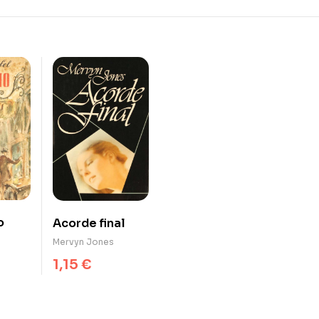
o
Acorde final
Mervyn Jones
1,15
€