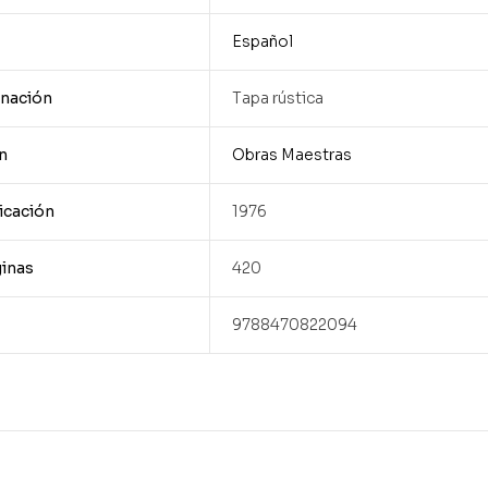
Español
nación
Tapa rústica
n
Obras Maestras
icación
1976
inas
420
9788470822094