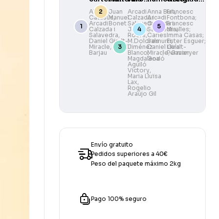
de Ramon
Paisatges
i
Camarasa
Aleix
Juan
Arcadi
Anna Buit
Francesc
,
Catasús
Manuel
,
Calzada i
Arcadi
Fontbona;
Casas
il·lustradors
Arcadi
Bonet
Salavedra
Calzada i
,
Francesc
de La
Calzada i
Jaume
Salavedra
Miralles;
,
Salavedra
,
Roers
,
Carles
Imma Casas;
Vanguardia
Daniel Giralt-
M.Dolores
Salmurri
Ester Esguer;
,
Miracle
,
Santil
Jiménez-
Daniel Giralt-
Lluís
1881–2006
Barjau
Blanco
Miracle
,
Permanyer
,
Javier
Magdalena
Godó
Aguiló
Victory
,
Maria Lluïsa
Lax
,
Rogelio
Araújo Gil
Envío gratuito
Pedidos superiores a 40€
Peso del paquete máximo 2kg
Pago 100% seguro