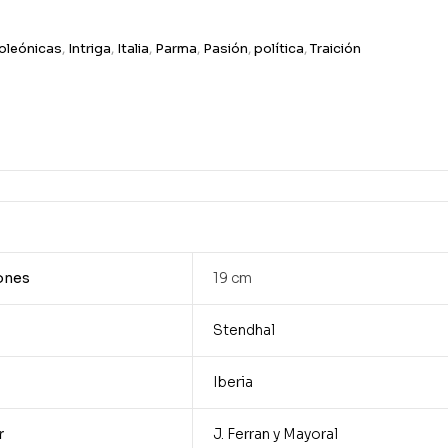
oleónicas
,
Intriga
,
Italia
,
Parma
,
Pasión
,
política
,
Traición
ones
19 cm
Stendhal
Iberia
r
J. Ferran y Mayoral