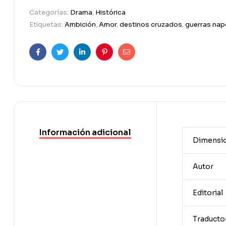
Categorías:
Drama
,
Histórica
Etiquetas:
Ambición
,
Amor
,
destinos cruzados
,
guerras nap
Facebook
Twitter
Linkedin
Pinterest
Correo
electrónico
Información adicional
Dimensi
Autor
Editorial
Traducto