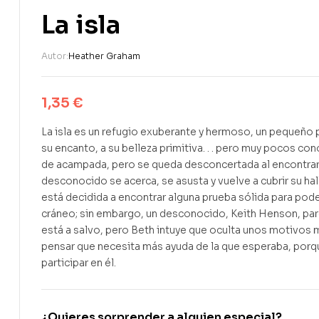
La isla
Autor:
Heather Graham
1,35
€
La isla es un refugio exuberante y hermoso, un pequeño pa
su encanto, a su belleza primitiva. . . pero muy pocos c
de acampada, pero se queda desconcertada al encontrar
desconocido se acerca, se asusta y vuelve a cubrir su h
está decidida a encontrar alguna prueba sólida para poder
cráneo; sin embargo, un desconocido, Keith Henson, par
está a salvo, pero Beth intuye que oculta unos motivos 
pensar que necesita más ayuda de la que esperaba, porque 
participar en él.
¿Quieres sorprender a alguien especial?