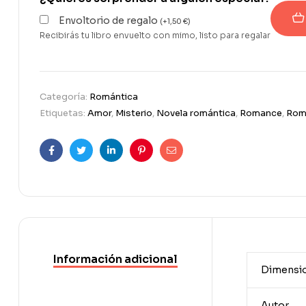
Envoltorio de regalo
(
+
1,50
€
)
Recibirás tu libro envuelto con mimo, listo para regalar
Categoría:
Romántica
Etiquetas:
Amor
,
Misterio
,
Novela romántica
,
Romance
,
Rom
Facebook
Twitter
Linkedin
Pinterest
Correo
electrónico
Información adicional
Dimensi
Autor