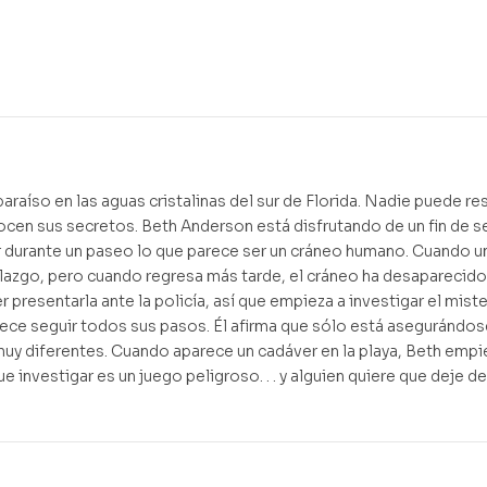
1,35
€
2,50
€
raíso en las aguas cristalinas del sur de Florida. Nadie puede res
onocen sus secretos. Beth Anderson está disfrutando de un fin de 
 durante un paseo lo que parece ser un cráneo humano. Cuando u
allazgo, pero cuando regresa más tarde, el cráneo ha desaparecid
 presentarla ante la policía, así que empieza a investigar el miste
ece seguir todos sus pasos. Él afirma que sólo está asegurándos
muy diferentes. Cuando aparece un cadáver en la playa, Beth empi
investigar es un juego peligroso. . . y alguien quiere que deje de