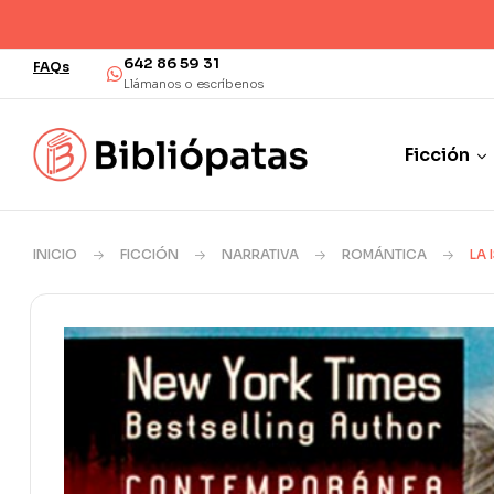
¡Envío en 48/72 horas! Grat
642 86 59 31
FAQs
Llámanos o escríbenos
Ficción
INICIO
FICCIÓN
NARRATIVA
ROMÁNTICA
LA 