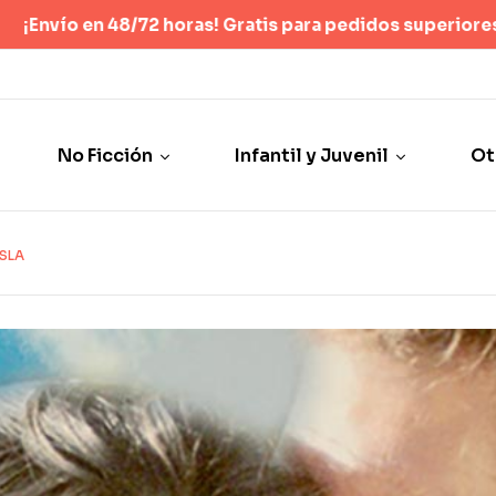
is para pedidos superiores a 40 €
(Sólo España península y paqu
No Ficción
Infantil y Juvenil
Ot
ISLA