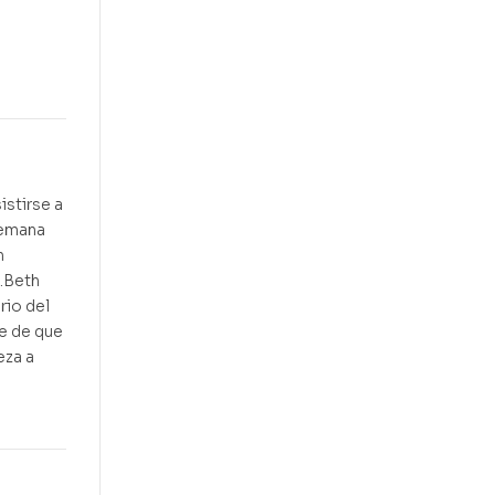
istirse a
semana
n
o.Beth
rio del
e de que
eza a