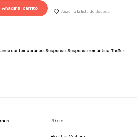
Añadir al carrito
Añadir a la lista de deseos
ance contemporáneo
,
Suspense
,
Suspense romántico
,
Thriller
ones
20 cm
Heather Graham