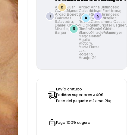
de Ramon
Paisatges
i
Camarasa
Aleix
Juan
Arcadi
Anna Buit
Francesc
,
Catasús
Manuel
,
Calzada i
Arcadi
Fontbona;
Casas
il·lustradors
Arcadi
Bonet
Salavedra
Calzada i
,
Francesc
de La
Calzada i
Jaume
Salavedra
Miralles;
,
Salavedra
,
Roers
,
Carles
Imma Casas;
Vanguardia
Daniel Giralt-
M.Dolores
Salmurri
Ester Esguer;
,
Miracle
,
Santil
Jiménez-
Daniel Giralt-
Lluís
1881–2006
Barjau
Blanco
Miracle
,
Permanyer
,
Javier
Magdalena
Godó
Aguiló
Victory
,
Maria Lluïsa
Lax
,
Rogelio
Araújo Gil
Envío gratuito
Pedidos superiores a 40€
Peso del paquete máximo 2kg
Pago 100% seguro