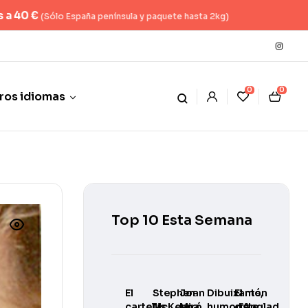
ete hasta 2kg)
0
0
ros idiomas
Top 10 Esta Semana
El
Stephen
Joan
Dibuixants,
El món
cartellisme
McKenna
Miró.
humoristes
d’Anglada-