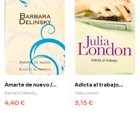
Amarte de nuevo /
Adicta al trabajo
Atados al pasado
(Hermanas Lear I)
Barbara Delinsky
Julia London
4,40
€
3,15
€