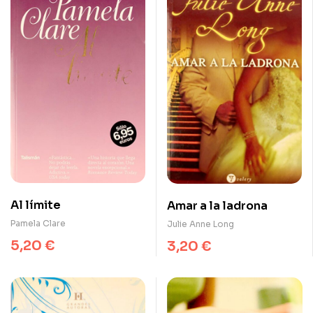
Al límite
Amar a la ladrona
Pamela Clare
Julie Anne Long
5,20
€
3,20
€