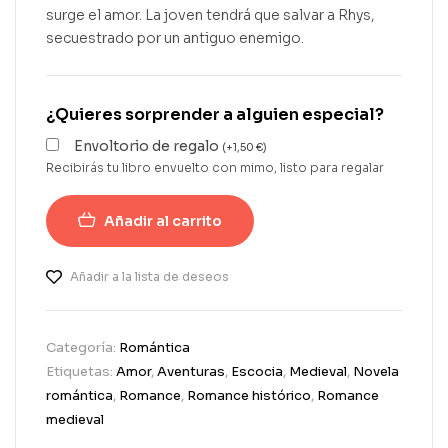
surge el amor. La joven tendrá que salvar a Rhys,
secuestrado por un antiguo enemigo.
¿Quieres sorprender a alguien especial?
Envoltorio de regalo
(
+
1,50
€
)
Recibirás tu libro envuelto con mimo, listo para regalar
Añadir al carrito
Añadir a la lista de deseos
Categoría:
Romántica
Etiquetas:
Amor
,
Aventuras
,
Escocia
,
Medieval
,
Novela
romántica
,
Romance
,
Romance histórico
,
Romance
medieval