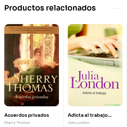
Productos relacionados
Acuerdos privados
Adicta al trabajo
(Hermanas Lear I)
Sherry Thomas
Julia London