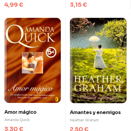
4,99
€
3,15
€
Amor mágico
Amantes y enemigos
Amanda Quick
Heather Graham
3,30
€
2,50
€