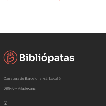
Carretera de Barcelona, 43, Local 6
08840 – Viladecans