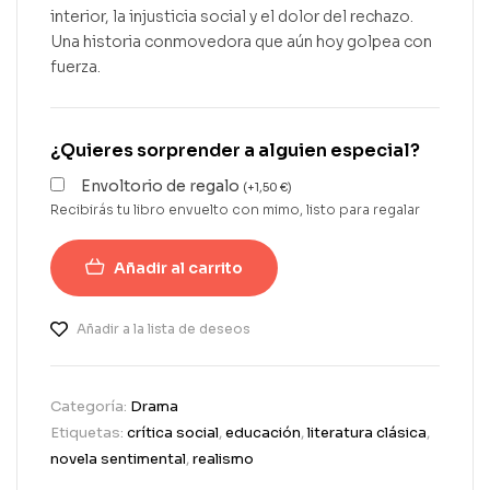
interior, la injusticia social y el dolor del rechazo.
Una historia conmovedora que aún hoy golpea con
fuerza.
¿Quieres sorprender a alguien especial?
Envoltorio de regalo
(
+
1,50
€
)
Recibirás tu libro envuelto con mimo, listo para regalar
Añadir al carrito
Añadir a la lista de deseos
Categoría:
Drama
Etiquetas:
crítica social
,
educación
,
literatura clásica
,
novela sentimental
,
realismo