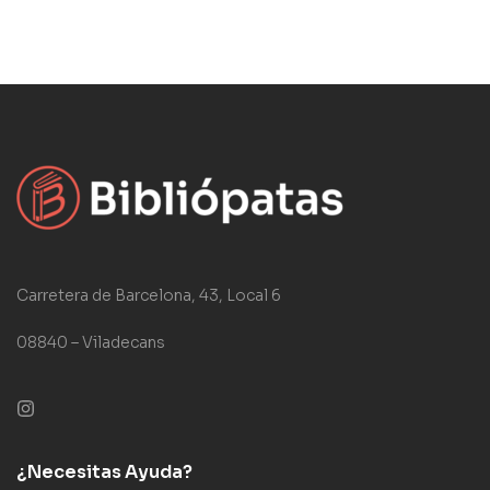
Carretera de Barcelona, 43, Local 6
08840 – Viladecans
¿Necesitas Ayuda?