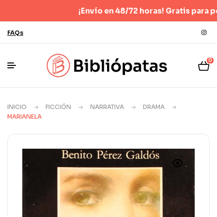
¡Envío en 48/72 horas! Gratis para pedidos
FAQs
0
INICIO
FICCIÓN
NARRATIVA
DRAMA
MARIANELA