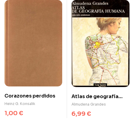
Corazones perdidos
Atlas de geografía
humana
Heinz G. Konsalik
Almudena Grandes
1,00
€
6,99
€