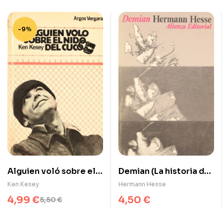
-9%
Alguien voló sobre el
Demian (La historia de
nido del cuco
la juventud de Emil
Ken Kesey
Hermann Hesse
Sinclair)
4,99
€
4,50
€
5,50
€