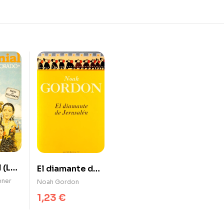
 (La
El diamante de
Jerusalén
ener
Noah Gordon
1,23
€