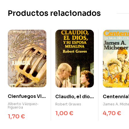
Productos relacionados
Cienfuegos VI:
Claudio, el dios
Centennial
Xaraguá
y su esposa
saga del
Alberto Vázquez-
Robert Graves
James A. Mich
Figueroa
Mesalina
Colorado)
1,00
€
4,70
€
1,70
€