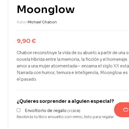
Moonglow
Autor:
Michael Chabon
9,90
€
Chabon reconstruye la vida de su abuelo a partir de una 
novela híbrida entre la memoria, la ficción y el homenaj
amor a una mujer atormentada— encarna el siglo XX estad
Narrada con humor, ternura e inteligencia, Moonglow es 
el pasado.
¿Quieres sorprender a alguien especial?
Envoltorio de regalo
(
+
1,50
€
)
Recibirás tu libro envuelto con mimo, listo para regalar