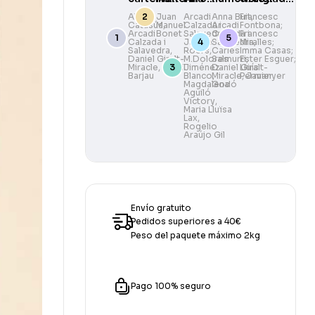
de Ramon
Paisatges
i
Camarasa
Aleix
Juan
Arcadi
Anna Buit
Francesc
,
Catasús
Manuel
,
Calzada i
Arcadi
Fontbona;
Casas
il·lustradors
Arcadi
Bonet
Salavedra
Calzada i
,
Francesc
de La
Calzada i
Jaume
Salavedra
Miralles;
,
Salavedra
,
Roers
,
Carles
Imma Casas;
Vanguardia
Daniel Giralt-
M.Dolores
Salmurri
Ester Esguer;
,
Miracle
,
Santil
Jiménez-
Daniel Giralt-
Lluís
1881–2006
Barjau
Blanco
Miracle
,
Permanyer
,
Javier
Magdalena
Godó
Aguiló
Victory
,
Maria Lluïsa
Lax
,
Rogelio
Araújo Gil
Envío gratuito
Pedidos superiores a 40€
Peso del paquete máximo 2kg
Pago 100% seguro