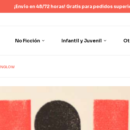
ras! Gratis para pedidos superiores a 40 €
(Sólo España pení
No Ficción
Infantil y Juvenil
Ot
NGLOW