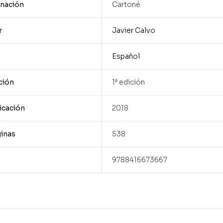
nación
Cartoné
r
Javier Calvo
Español
ción
1ª edición
icación
2018
inas
538
9788416673667