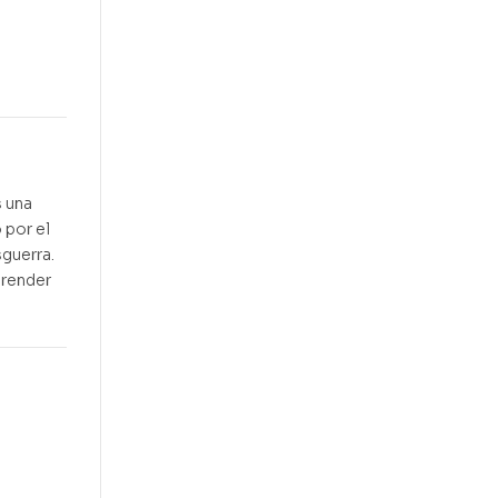
s una
 por el
sguerra.
prender