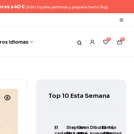
nsula y paquete hasta 2kg)
0
0
ros idiomas
Top 10 Esta Semana
El
Stephen
Joan
Dibuixants,
El món
cartellisme
McKenna
Miró.
humoristes
d’Anglada-