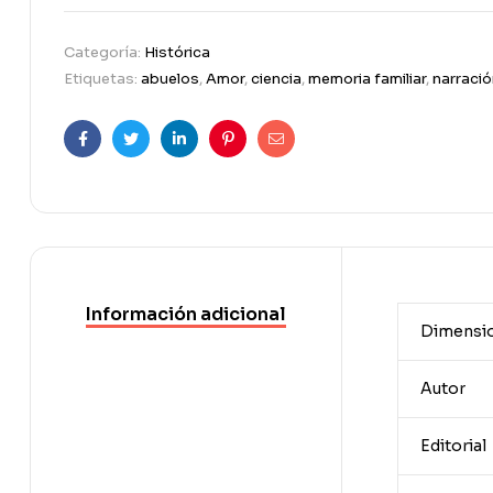
Categoría:
Histórica
Etiquetas:
abuelos
,
Amor
,
ciencia
,
memoria familiar
,
narració
Facebook
Twitter
Linkedin
Pinterest
Correo
electrónico
Información adicional
Dimensi
Autor
Editorial