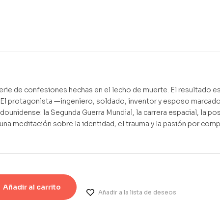
9,90
€
1,00
€
serie de confesiones hechas en el lecho de muerte. El resultado e
e. El protagonista —ingeniero, soldado, inventor y esposo marcado
ounidense: la Segunda Guerra Mundial, la carrera espacial, la po
una meditación sobre la identidad, el trauma y la pasión por com
Añadir al carrito
Añadir a la lista de deseos