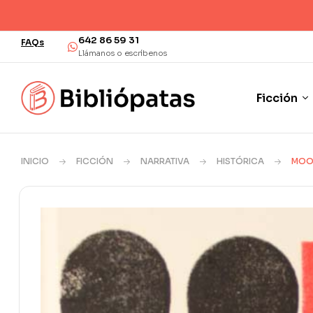
¡Envío en 48/72 ho
642 86 59 31
FAQs
Llámanos o escríbenos
Ficción
INICIO
FICCIÓN
NARRATIVA
HISTÓRICA
MOO