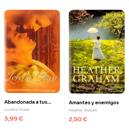
Abandonada a tus
Amantes y enemigos
caricias (Bribón 3)
Loretta Chase
Heather Graham
3,99
€
2,50
€