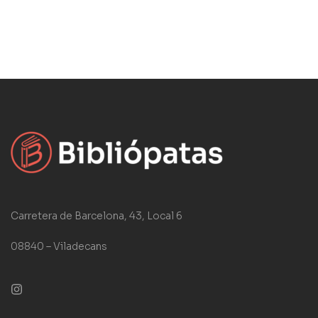
Carretera de Barcelona, 43, Local 6
08840 – Viladecans