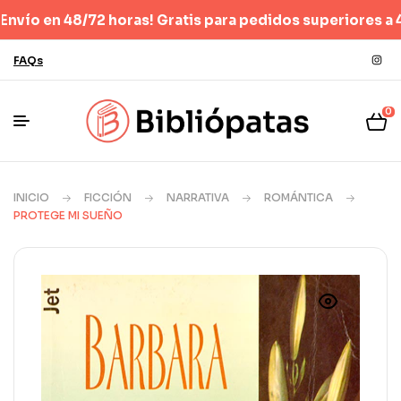
n 48/72 horas! Gratis para pedidos superiores a 40 €
(Sól
FAQs
0
INICIO
FICCIÓN
NARRATIVA
ROMÁNTICA
PROTEGE MI SUEÑO