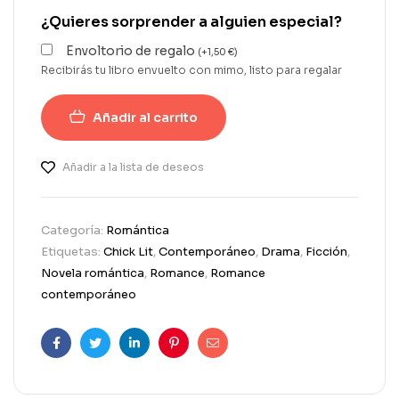
¿Quieres sorprender a alguien especial?
Envoltorio de regalo
(
+
1,50
€
)
Recibirás tu libro envuelto con mimo, listo para regalar
Añadir al carrito
Añadir a la lista de deseos
Categoría:
Romántica
Etiquetas:
Chick Lit
,
Contemporáneo
,
Drama
,
Ficción
,
Novela romántica
,
Romance
,
Romance
contemporáneo
Facebook
Twitter
Linkedin
Pinterest
Correo
electrónico