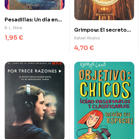
Pesadillas: Un día en
Horrorlandia
R. L. Stine
Grimpow: El secreto
1,95
€
de los sabios
Rafael Ábalos
4,70
€