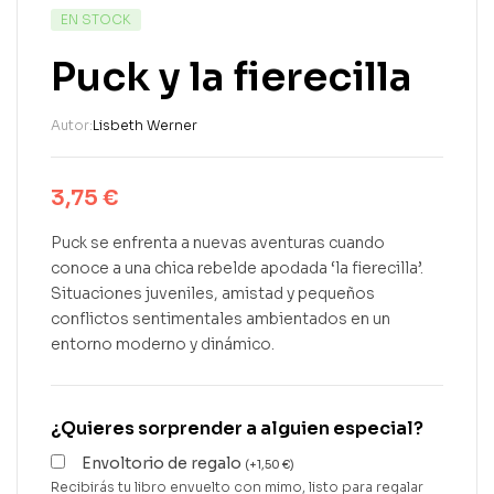
EN STOCK
Puck y la fierecilla
Autor:
Lisbeth Werner
3,75
€
Puck se enfrenta a nuevas aventuras cuando
conoce a una chica rebelde apodada ‘la fierecilla’.
Situaciones juveniles, amistad y pequeños
conflictos sentimentales ambientados en un
entorno moderno y dinámico.
¿Quieres sorprender a alguien especial?
Envoltorio de regalo
(
+
1,50
€
)
Recibirás tu libro envuelto con mimo, listo para regalar