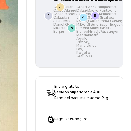
de Ramon
Paisatges
i
Camarasa
Aleix
Juan
Arcadi
Anna Buit
Francesc
,
Catasús
Manuel
,
Calzada i
Arcadi
Fontbona;
Casas
il·lustradors
Arcadi
Bonet
Salavedra
Calzada i
,
Francesc
de La
Calzada i
Jaume
Salavedra
Miralles;
,
Salavedra
,
Roers
,
Carles
Imma Casas;
Vanguardia
Daniel Giralt-
M.Dolores
Salmurri
Ester Esguer;
,
Miracle
,
Santil
Jiménez-
Daniel Giralt-
Lluís
1881–2006
Barjau
Blanco
Miracle
,
Permanyer
,
Javier
Magdalena
Godó
Aguiló
Victory
,
Maria Lluïsa
Lax
,
Rogelio
Araújo Gil
Envío gratuito
Pedidos superiores a 40€
Peso del paquete máximo 2kg
Pago 100% seguro