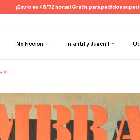
ras! Gratis para pedidos superiores a 40 €
(Sólo España pení
No Ficción
Infantil y Juvenil
Ot
A 81