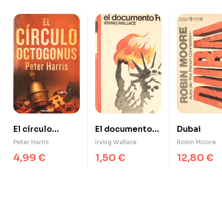
El círculo
El documento
Dubai
Octogonus
«R»
Peter Harris
Irving Wallace
Robin Moore
4,99
€
1,50
€
12,80
€