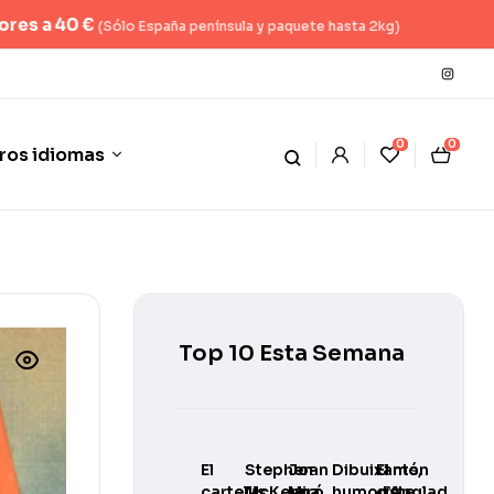
nsula y paquete hasta 2kg)
0
0
ros idiomas
Top 10 Esta Semana
El
Stephen
Joan
Dibuixants,
El món
cartellisme
McKenna
Miró.
humoristes
d’Anglada-