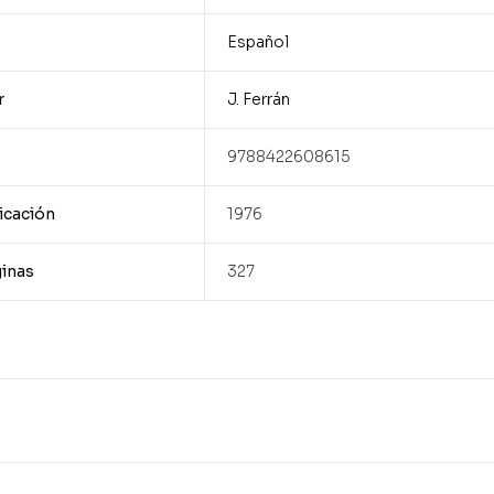
Español
r
J. Ferrán
9788422608615
icación
1976
inas
327