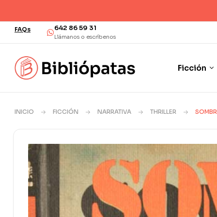
¡Envío en 48/72 ho
642 86 59 31
FAQs
Llámanos o escríbenos
Ficción
INICIO
FICCIÓN
NARRATIVA
THRILLER
SOMBR