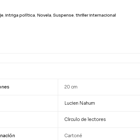
je
,
intriga política
,
Novela
,
Suspense
,
thriller internacional
ones
20 cm
Lucien Nahum
Círculo de lectores
nación
Cartoné