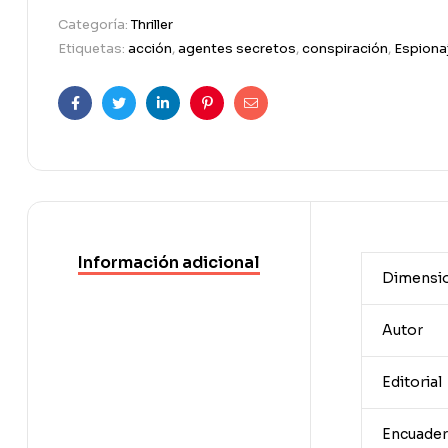
Categoría:
Thriller
Etiquetas:
acción
,
agentes secretos
,
conspiración
,
Espiona
Facebook
Twitter
Linkedin
Pinterest
Correo
electrónico
Información adicional
Dimensi
Autor
Editorial
Encuader