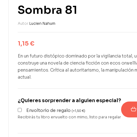
Sombra 81
Autor:
Lucien Nahum
1,15
€
En un futuro distópico dominado por la vigilancia total,
construye una novela de ciencia ficción con ecos orwell
pensamientos. Crítica al autoritarismo, la manipulación 
actual.
¿Quieres sorprender a alguien especial?
Envoltorio de regalo
(
+
1,50
€
)
Recibirás tu libro envuelto con mimo, listo para regalar