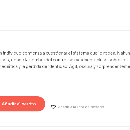
1,25
€
1,15
€
 un individuo comienza a cuestionar el sistema que lo rodea. Nahu
ianos, donde la sombra del control se extiende incluso sobre los
mediática y la pérdida de identidad. Ágil, oscura y sorprendentem
Añadir al carrito
Añadir a la lista de deseos