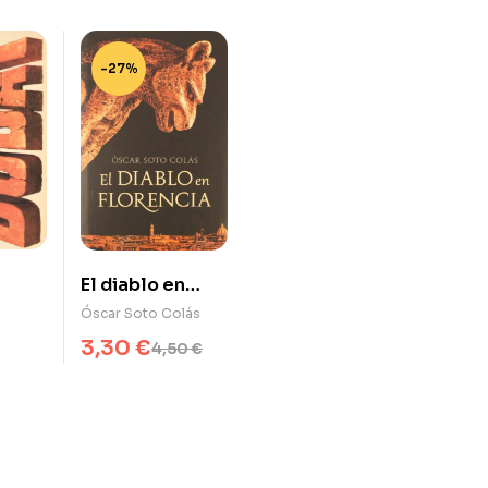
-27%
El diablo en
Florencia
Óscar Soto Colás
3,30
€
4,50
€