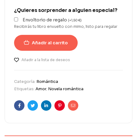
¿Quieres sorprender a alguien especial?
Envoltorio de regalo
(
+
1,50
€
)
Recibirás tu libro envuelto con mimo, listo para regalar
Añadir al carrito
Añadir a la lista de deseos
Categoría:
Romántica
Etiquetas:
Amor
,
Novela romántica
Facebook
Twitter
Linkedin
Pinterest
Correo
electrónico