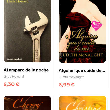
Al amparo de la noche
Alguien que cuide de
mí
Linda Howard
Judith McNaught
2,30
€
3,99
€