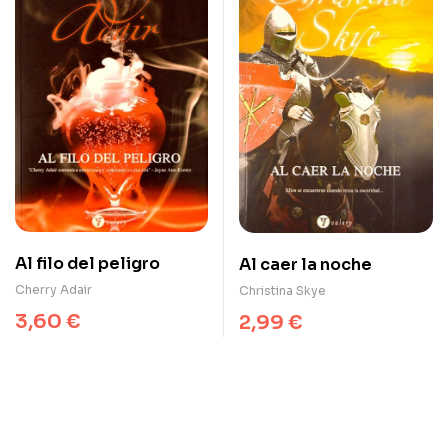
Al filo del peligro
Al caer la noche
Cherry Adair
Christina Skye
3,60
€
2,99
€