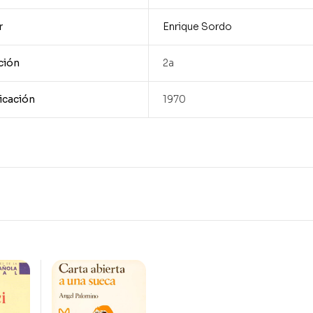
r
Enrique Sordo
ción
2a
icación
1970