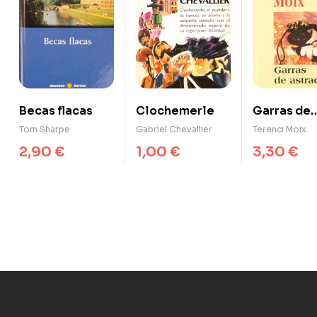
Becas flacas
Clochemerle
Garras de
astracán
Tom Sharpe
Gabriel Chevallier
Terenci Moix
2,90
€
1,00
€
3,30
€