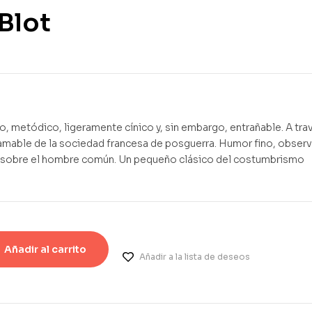
Blot
3,99
€
1,55
€
o, metódico, ligeramente cínico y, sin embargo, entrañable. A tra
ca amable de la sociedad francesa de posguerra. Humor fino, obser
nía sobre el hombre común. Un pequeño clásico del costumbrismo
Añadir al carrito
Añadir a la lista de deseos