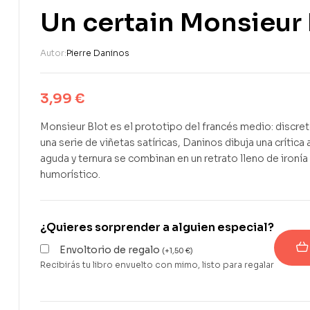
Un certain Monsieur 
Autor:
Pierre Daninos
3,99
€
Monsieur Blot es el prototipo del francés medio: discret
una serie de viñetas satíricas, Daninos dibuja una críti
aguda y ternura se combinan en un retrato lleno de iro
humorístico.
¿Quieres sorprender a alguien especial?
Envoltorio de regalo
(
+
1,50
€
)
Recibirás tu libro envuelto con mimo, listo para regalar