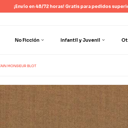
horas! Gratis para pedidos superiores a 40 €
(Sólo España p
No Ficción
Infantil y Juvenil
Ot
TAIN MONSIEUR BLOT