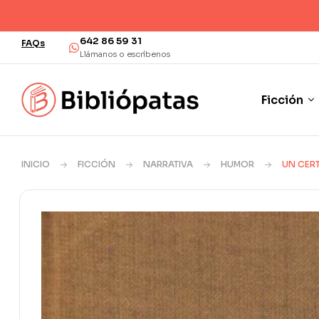
¡Envío en 48/72 
642 86 59 31
FAQs
Llámanos o escríbenos
Ficción
INICIO
FICCIÓN
NARRATIVA
HUMOR
UN CER