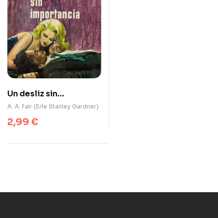
Un desliz sin
importancia
A. A. Fair (Erle Stanley Gardner)
2,99
€