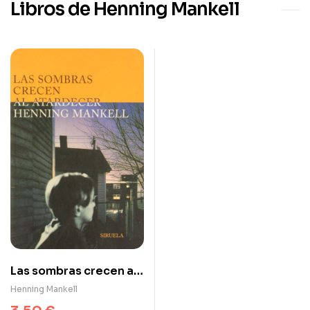
Libros de Henning Mankell
Las sombras crecen al
atardecer
Henning Mankell