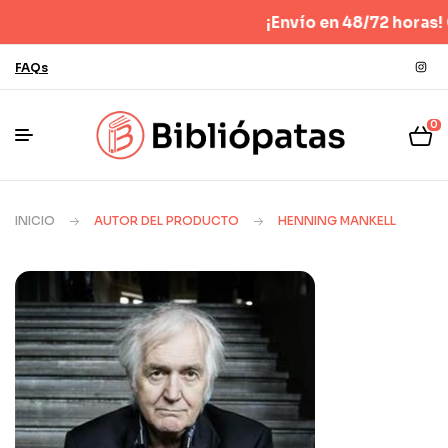
¡Envío en 48/72 horas! Gra
FAQs
0
INICIO
AUTOR DEL PRODUCTO
HENNING MANKELL