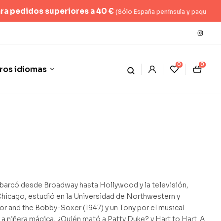
os superiores a 40 €
(Sólo España península y paquete hasta 2kg)
0
0
ros idiomas
abarcó desde Broadway hasta Hollywood y la televisión,
Chicago, estudió en la Universidad de Northwestern y
 and the Bobby-Soxer (1947) y un Tony por el musical
 niñera mágica, ¿Quién mató a Patty Duke? y Hart to Hart. A