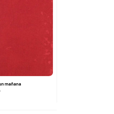
 un mañana
n