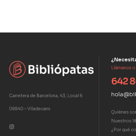
¿Necesit
Llámanos o
642 8
hola@bi
Carretera de Barcelona, 43, Local 6
08840 – Viladecans
Quiénes s
Nuestros li
¿Por qué co