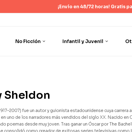
¡Envío en 48/72 horas! Gratis para pedid
No Ficción
Infantil y Juvenil
Ot
y Sheldon
917–2007) fue un autor y guionista estadounidense cuya carrera 
 en uno de los narradores más vendidos del siglo XX. Nacido en 
o poemas desde muy joven. Tras ganar un Óscar por The Bachelor
e consolidó como creador de exitosas series televisivas como La