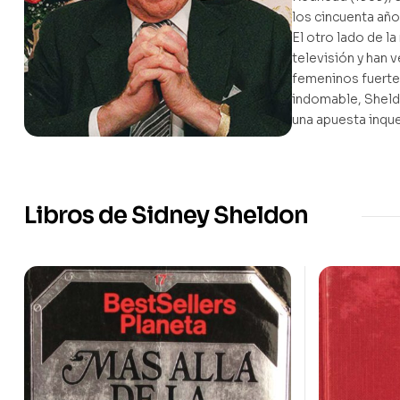
los cincuenta año
El otro lado de l
televisión y han 
femeninos fuertes
indomable, Sheldo
una apuesta inqu
Libros de Sidney Sheldon