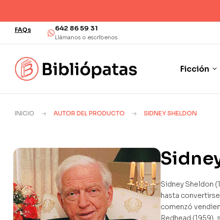
642 86 59 31
FAQs
Llámanos o escríbenos
Ficción
INICIO
AUTOR DEL PRODUCTO
SIDNEY SHELDON
Sidne
Sidney Sheldon (1
hasta convertirse
comenzó vendiend
Redhead (1959), s