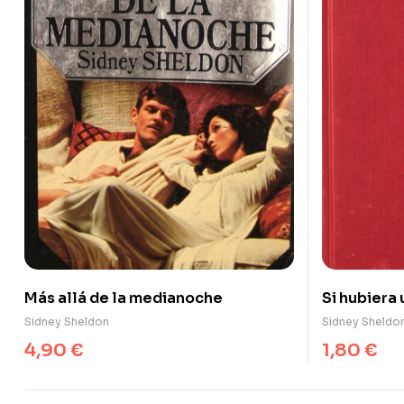
Más allá de la medianoche
Si hubiera
Sidney Sheldon
Sidney Sheldo
4,90
€
1,80
€