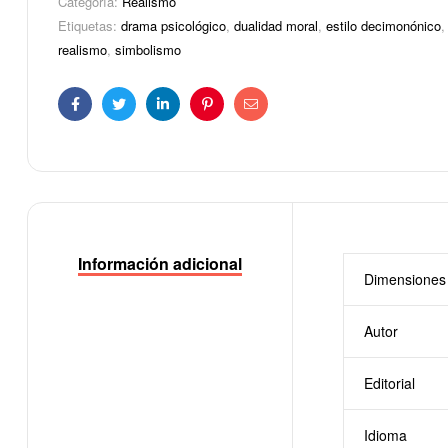
Categoría:
Realismo
Etiquetas:
drama psicológico
,
dualidad moral
,
estilo decimonónico
realismo
,
simbolismo
Facebook
Twitter
Linkedin
Pinterest
Correo
electrónico
Información adicional
Dimensiones
Autor
Editorial
Idioma