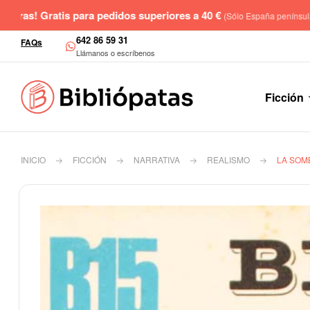
uperiores a 40 €
(Sólo España península y paquete hasta 2kg)
642 86 59 31
FAQs
Llámanos o escríbenos
Ficción
INICIO
FICCIÓN
NARRATIVA
REALISMO
LA SOM