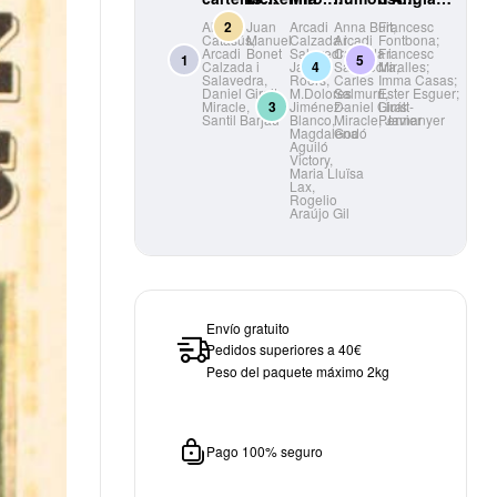
de Ramon
Paisatges
i
Camarasa
Aleix
Juan
Arcadi
Anna Buit
Francesc
,
Catasús
Manuel
,
Calzada i
Arcadi
Fontbona;
Casas
il·lustradors
Arcadi
Bonet
Salavedra
Calzada i
,
Francesc
de La
Calzada i
Jaume
Salavedra
Miralles;
,
Salavedra
,
Roers
,
Carles
Imma Casas;
Vanguardia
Daniel Giralt-
M.Dolores
Salmurri
Ester Esguer;
,
Miracle
,
Jiménez-
Daniel Giralt-
Lluís
1881–2006
Santil Barjau
Blanco
,
Miracle
Permanyer
,
Javier
Magdalena
Godó
Aguiló
Victory
,
Maria Lluïsa
Lax
,
Rogelio
Araújo Gil
Envío gratuito
Pedidos superiores a 40€
Peso del paquete máximo 2kg
Pago 100% seguro