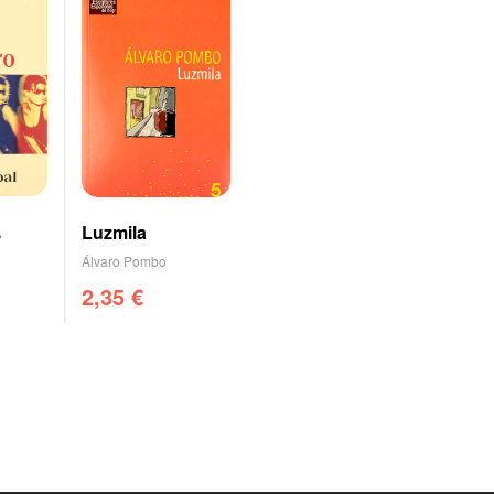
Luzmila
Álvaro Pombo
2,35
€