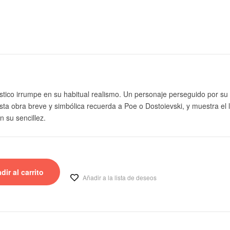
7,80
1,25
€
€
stico irrumpe en su habitual realismo. Un personaje perseguido por su
sta obra breve y simbólica recuerda a Poe o Dostoievski, y muestra el
n su sencillez.
dir al carrito
Añadir a la lista de deseos