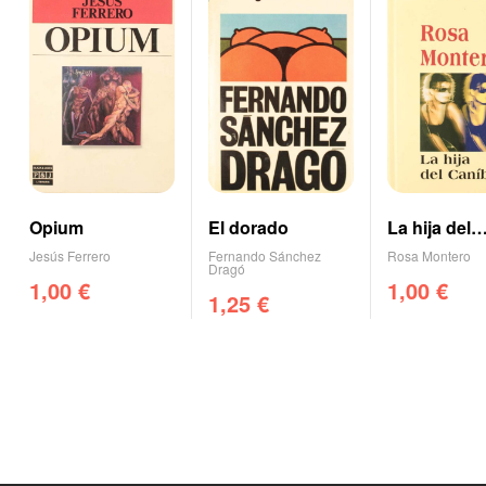
Opium
El dorado
La hija del
caníbal
Jesús Ferrero
Fernando Sánchez
Rosa Montero
Dragó
1,00
€
1,00
€
1,25
€