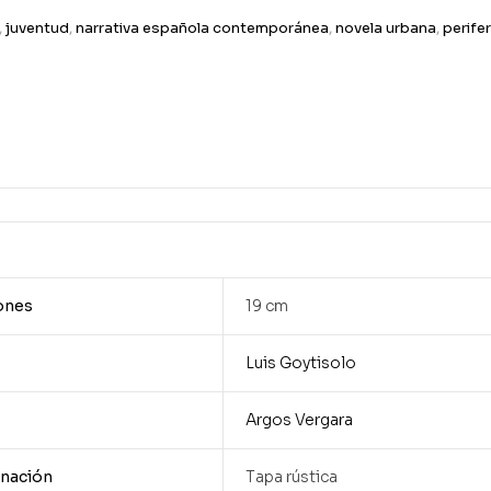
,
juventud
,
narrativa española contemporánea
,
novela urbana
,
perifer
ones
19 cm
Luis Goytisolo
Argos Vergara
nación
Tapa rústica