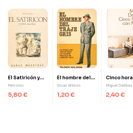
El Satiricón y
El hombre del
Cinco hora
otros escritos
traje gris
Mario
Petronio
Sloan Wilson
Miguel Delibes
5,80
€
1,20
€
2,40
€