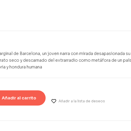
1,25
1,00
€
€
arginal de Barcelona, un joven narra con mirada desapasionada su
etrato seco y descarnado del extrarradio como metáfora de un paí
bria y hondura humana
Añadir al carrito
Añadir a la lista de deseos