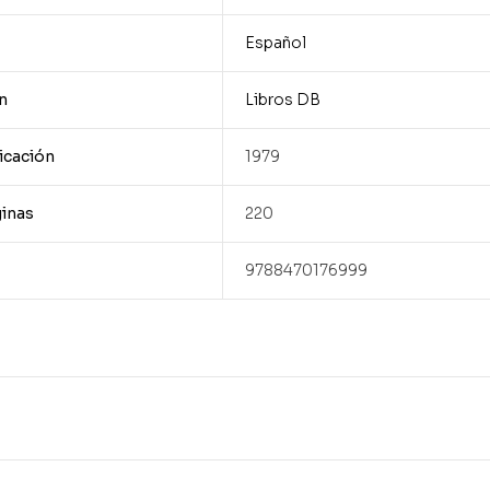
Español
n
Libros DB
icación
1979
inas
220
9788470176999