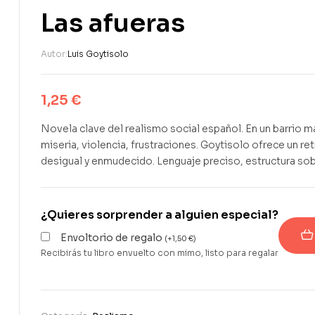
Las afueras
Autor:
Luis Goytisolo
1,25
€
Novela clave del realismo social español. En un barrio m
miseria, violencia, frustraciones. Goytisolo ofrece un r
desigual y enmudecido. Lenguaje preciso, estructura so
¿Quieres sorprender a alguien especial?
Envoltorio de regalo
(
+
1,50
€
)
Recibirás tu libro envuelto con mimo, listo para regalar