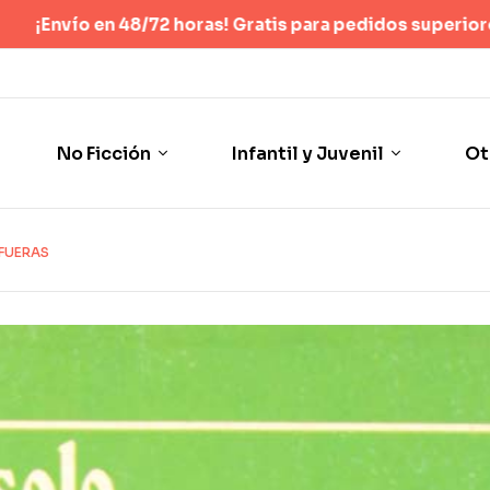
 Gratis para pedidos superiores a 40 €
(Sólo España península
No Ficción
Infantil y Juvenil
Ot
AFUERAS