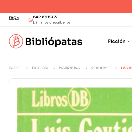
¡Envío en 48/72 horas!
642 86 59 31
FAQs
Llámanos o escríbenos
Ficción
INICIO
FICCIÓN
NARRATIVA
REALISMO
LAS 