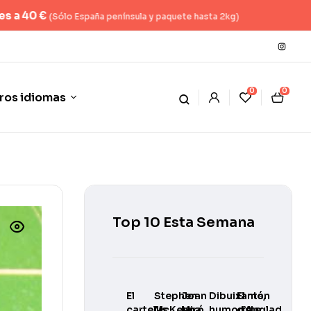
 y paquete hasta 2kg)
0
0
ros idiomas
Top 10 Esta Semana
El
Stephen
Joan
Dibuixants,
El món
cartellisme
McKenna
Miró.
humoristes
d’Anglada-