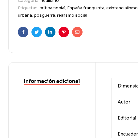
Categoría:
Realismo
Etiquetas:
crítica social
,
España franquista
,
existencialismo
urbana
,
posguerra
,
realismo social
Facebook
Twitter
Linkedin
Pinterest
Correo
electrónico
Información adicional
Dimensi
Autor
Editorial
Encuader