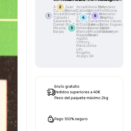
de Ramon
Paisatges
i
Camarasa
Aleix
Juan
Arcadi
Anna Buit
Francesc
,
Catasús
Manuel
,
Calzada i
Arcadi
Fontbona;
Casas
il·lustradors
Arcadi
Bonet
Salavedra
Calzada i
,
Francesc
de La
Calzada i
Jaume
Salavedra
Miralles;
,
Salavedra
,
Roers
,
Carles
Imma Casas;
Vanguardia
Daniel Giralt-
M.Dolores
Salmurri
Ester Esguer;
,
Miracle
,
Santil
Jiménez-
Daniel Giralt-
Lluís
1881–2006
Barjau
Blanco
Miracle
,
Permanyer
,
Javier
Magdalena
Godó
Aguiló
Victory
,
Maria Lluïsa
Lax
,
Rogelio
Araújo Gil
Envío gratuito
Pedidos superiores a 40€
Peso del paquete máximo 2kg
Pago 100% seguro